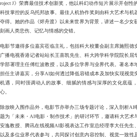
roject J》荣膺最佳技术创新奖，他以科幻动作短片展示开创
科技掌控的反乌托邦故事。最佳人机协作奖则由科大艺术与机
夺得。她的作品《烬舟渡》以未来世界为背景，讲述一名少女获
刻画人类悲伤、记忆与情感的交错。
电影节邀得多位嘉宾莅临主礼，包括科大校董会副主席施熙德
广播电视香港记者站站长王喜凯先生、科大跨学科学院院长屈
学部署理主任傅红波教授，以及多位学界与业界代表。著名本
担任主讲嘉宾，分享AI如何透过降低容错成本及加快实现视觉
机遇，同时强调动人的故事、细腻的情感与深厚的文化底蕴
心。
除放映入围作品外，电影节亦举办三场专题讨论，深入剖析AI
题为「未来・AI电影・制作技术」的研讨环节，邀请科大艺术
安逸教授、腾讯在线视频AI影视表达工作室总经理李大任先生
以及多位业界代表参与，共同探讨创意内容控制、视觉一致性