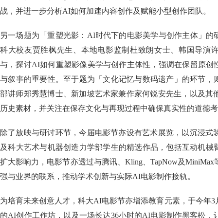
战，并进一步分析AI如何加速内容创作及赋能小型创作团队。
另一场题为「重塑光影：AI时代下的电影美学与创作主体」的
科大校友贾胜枫先生、本地电影监制杜致朗女士、韩国导演
与，探讨AI如何重塑影像美学与创作主体性，强调在保留原创
与叙事的重要性。至于题为「文化记忆与数码遗产」的环节，
部讲师郑秀慧博士、新加坡艺术家兼作家何锐安先生，以及其他
历史素材，并关注在保存文化与再现过程中确保真实性的道德考
除了放映与研讨环节，今届电影节亦设有艺术展览，以沉浸式装
及科大艺术与机器创造力学部学生的精选作品，包括互动机械
扩大影响力，电影节亦透过与腾讯、Kling、TapNow及MiniM
强与业界的联系，推动学术创新与实际AI电影制作接轨。
为培育未来创意人才，科大AI电影节亦增添教育元素，于今年
的AI创作工作坊，以及一场长达36小时的AI电影制作黑客松，