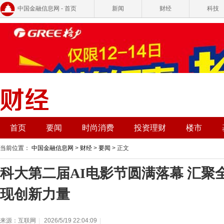
中国金融信息网 - 首页
新闻
财经
科技
首页
要闻
时尚消费
投资理财
楼市
当前位置：
中国金融信息网
>
财经
>
要闻
> 正文
科大第二届AI电影节圆满落幕 汇聚
现创新力量
来源：互联网
|
2026/5/19 22:04:09
|